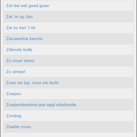
Zal dat wel goed goan
Zet 'm op Jan
Zie zo kan 't ok
Zieuwentse karmis
Zittende bolle
Zo moar inens
Zo simpel
Zoas zie lup, zoas zie lacht
Zoepen
Zoependoedewi-jwa tapp'ndadoedie
Zundag
Zwatte cross