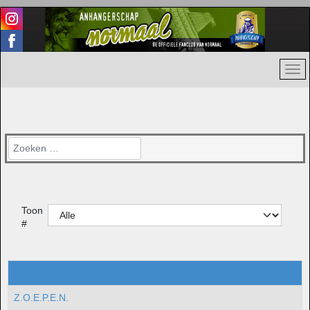
Zoeken
Toon
#
Titel
Z.O.E.P.E.N.