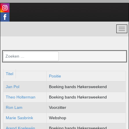
Zoeken
Titel
Positie
Contactpersonen,
Jan Pol
Boeking bands Høkersweekend
Theo Holterman
Boeking bands Høkersweekend
Ron Lam
Voorzitter
Marie Sasbrink
Webshop
Arend Koelewijn
Boeking bands Høkersweekend