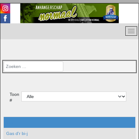
Zoeken
Toon
#
Titel
Gas d'r bi-j