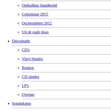
Onthulling Standbeeld
Gelredome 2015
Oschersleben 2012
Uit de oude doos
Discografie
CD's
Vinyl Singles
Boeken
CD singles
LP's
Overige
Songteksten