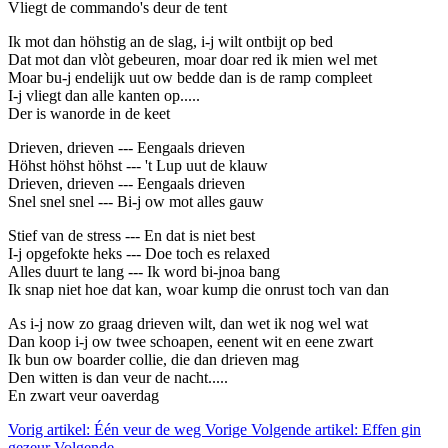
Vliegt de commando's deur de tent
Ik mot dan höhstig an de slag, i-j wilt ontbijt op bed
Dat mot dan vlòt gebeuren, moar doar red ik mien wel met
Moar bu-j endelijk uut ow bedde dan is de ramp compleet
I-j vliegt dan alle kanten op.....
Der is wanorde in de keet
Drieven, drieven --- Eengaals drieven
Höhst höhst höhst --- 't Lup uut de klauw
Drieven, drieven --- Eengaals drieven
Snel snel snel --- Bi-j ow mot alles gauw
Stief van de stress --- En dat is niet best
I-j opgefokte heks --- Doe toch es relaxed
Alles duurt te lang --- Ik word bi-jnoa bang
Ik snap niet hoe dat kan, woar kump die onrust toch van dan
As i-j now zo graag drieven wilt, dan wet ik nog wel wat
Dan koop i-j ow twee schoapen, eenent wit en eene zwart
Ik bun ow boarder collie, die dan drieven mag
Den witten is dan veur de nacht.....
En zwart veur oaverdag
Vorig artikel: Één veur de weg
Vorige
Volgende artikel: Effen gin
gezeur
Volgende