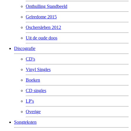
Onthulling Standbeeld
Gelredome 2015
Oschersleben 2012
Uit de oude doos
Discografie
CD's
Vinyl Singles
Boeken
CD singles
LP's
Overige
Songteksten