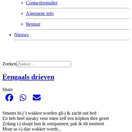
Contactformulier
Algemene info
Bestuur
Nieuws
Zoeken
Eengaals drieven
Share
Smarns bi-j 't wakker worden gli-j ik zacht uut bed
En heb heel sneaky veur mien zelf een köpken thee gezet
Zolang i-j sloapt bun ik ontspannen, pak ik dit moment
Moar as i-j dan wakker wordt...