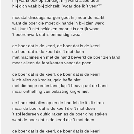
hi-j warkt ook op zondag, hi-j warkt altied deur
hi-j dich vaak bi-j zichzelf: "woar doe ik 't veur?"
meestal dinsdagsmargen geet hi-j noar de markt
want de boer die moet ok handel'n bi-j zien wark
wi-j kunt 't niet bekieken moar 't is eerlijk woar
't boerenwark dat is onmundig zwoar
de boer dat is de keerl, de boer dat is de keerl
de boer dat is de keerl die 't mot doen
met machines en met de hand bewerkt de boer zien land
moar alleen de fabrikanten vangt de poen
de boer dat is de keerl, de boer dat is de keerl
kuch alles op krediet, geld heffe niet
met die hoge rentestand, lup 't heavig uut de hand
moar ontheffing van belasting krig-e niet
de bank eist alles op en de handel die li-jdt strop
moar de boer dat is de keerl die 't mot doen
't zol iedereen duftig raken as de boer ging staken
want de boer dat is de keerl die 't mot doen
de boer dat is de keerl, de boer dat is de keerl