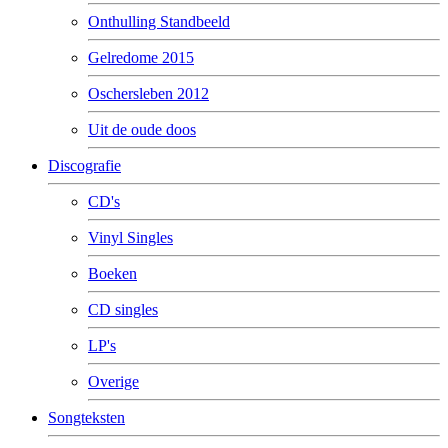
Onthulling Standbeeld
Gelredome 2015
Oschersleben 2012
Uit de oude doos
Discografie
CD's
Vinyl Singles
Boeken
CD singles
LP's
Overige
Songteksten