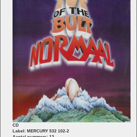
CD
Label: MERCURY 532 102-2
Aantal nummers: 12