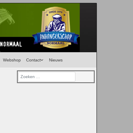
Webshop
Contact
Nieuws
Zoeken