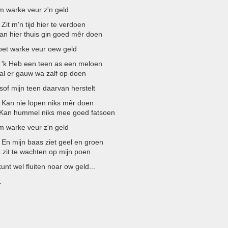
m warke veur z'n geld
Zit m'n tijd hier te verdoen
Kan hier thuis gin goed mêr doen
oet warke veur oew geld
 / 'k Heb een teen as een meloen
Zal er gauw wa zalf op doen
sof mijn teen daarvan herstelt
/ Kan nie lopen niks mêr doen
/ Kan hummel niks mee goed fatsoen
m warke veur z'n geld
/ En mijn baas ziet geel en groen
k zit te wachten op mijn poen
nt wel fluiten noar ow geld...
.
t
 kop niet in 't zand