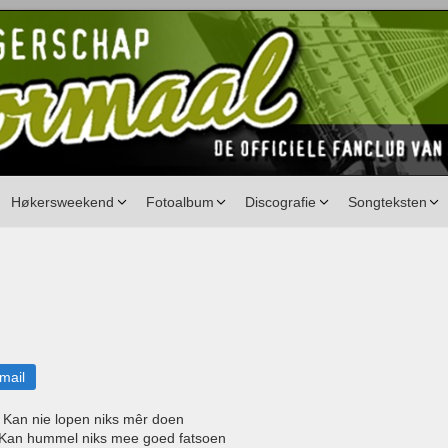
Høkersweekend
Fotoalbum
Discografie
Songteksten
mail
/ Kan nie lopen niks mêr doen
/ Kan hummel niks mee goed fatsoen